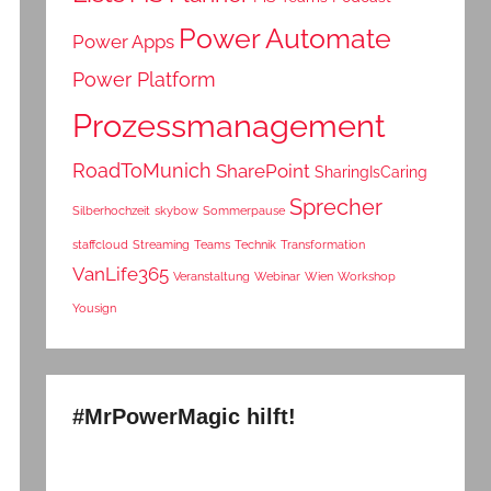
Power Automate
Power Apps
Power Platform
Prozessmanagement
RoadToMunich
SharePoint
SharingIsCaring
Sprecher
Silberhochzeit
skybow
Sommerpause
staffcloud
Streaming
Teams
Technik
Transformation
VanLife365
Veranstaltung
Webinar
Wien
Workshop
Yousign
#MrPowerMagic hilft!