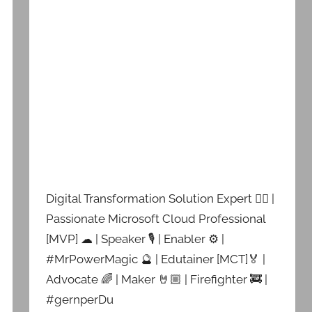
Digital Transformation Solution Expert 👷‍♂️ |
Passionate Microsoft Cloud Professional
[MVP] ☁ | Speaker 🎙 | Enabler ⚙ |
#MrPowerMagic 🔮 | Edutainer [MCT]🏅 |
Advocate 🌈 | Maker 🤘🏼 | Firefighter 🚒 |
#gernperDu