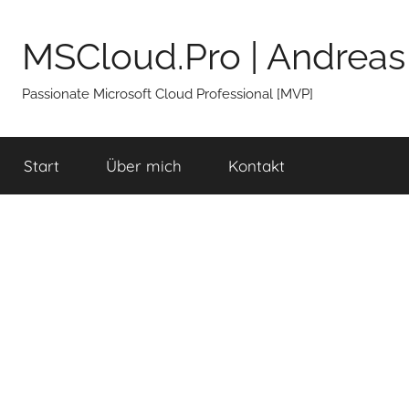
Zum
Inhalt
MSCloud.Pro | Andreas
springen
Passionate Microsoft Cloud Professional [MVP]
Start
Über mich
Kontakt