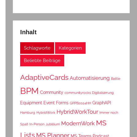
Inhalt
Schlagworte
Kategorien
Beliebte Beiträge
AdaptiveCards
Automatisierung
Battle
BPM
Community
communityrocks
Digitalisierung
Equipment
Event
Forms
GraphAPI
GPPB2024HH
HybridWorkTour
Hamburg
HybridWork
Immer noch
MS
ModernWork
Spaß
In-Person
Jubiläum
Lists
MS Planner
MS Teams
Podcast