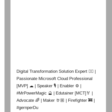
Digital Transformation Solution Expert 👷‍♂️ |
Passionate Microsoft Cloud Professional
[MVP] ☁ | Speaker 🎙 | Enabler ⚙ |
#MrPowerMagic 🔮 | Edutainer [MCT]🏅 |
Advocate 🌈 | Maker 🤘🏼 | Firefighter 🚒 |
#gernperDu