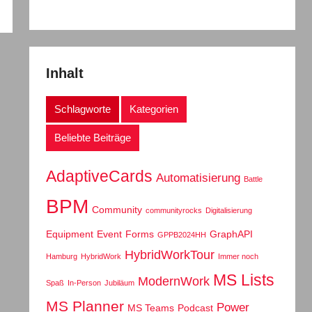
Inhalt
Schlagworte
Kategorien
Beliebte Beiträge
AdaptiveCards
Automatisierung
Battle
BPM
Community
communityrocks
Digitalisierung
Equipment
Event
Forms
GraphAPI
GPPB2024HH
HybridWorkTour
Hamburg
HybridWork
Immer noch
MS Lists
ModernWork
Spaß
In-Person
Jubiläum
MS Planner
Power
MS Teams
Podcast