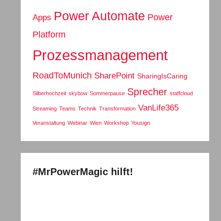
Power Automate
Power
Apps
Platform
Prozessmanagement
RoadToMunich
SharePoint
SharingIsCaring
Sprecher
Silberhochzeit
skybow
Sommerpause
staffcloud
VanLife365
Streaming
Teams
Technik
Transformation
Veranstaltung
Webinar
Wien
Workshop
Yousign
#MrPowerMagic hilft!