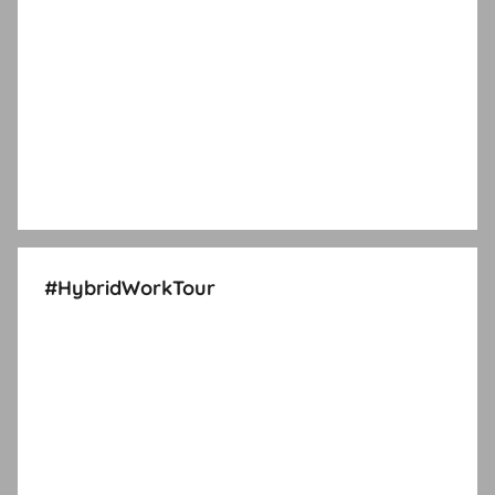
#HybridWorkTour