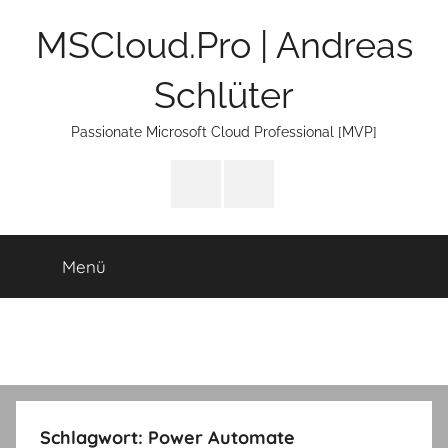
Zum
MSCloud.Pro | Andreas
Inhalt
springen
Schlüter
Passionate Microsoft Cloud Professional [MVP]
LinkTree
E-
Mail
Menü
Schlagwort:
Power Automate