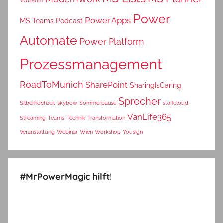
Jubiläum
Power
Power Apps
MS Teams
Podcast
Automate
Power Platform
Prozessmanagement
RoadToMunich
SharePoint
SharingIsCaring
Sprecher
Silberhochzeit
skybow
Sommerpause
staffcloud
VanLife365
Streaming
Teams
Technik
Transformation
Veranstaltung
Webinar
Wien
Workshop
Yousign
#MrPowerMagic hilft!