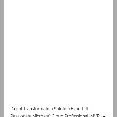
Digital Transformation Solution Expert 👷‍♂️ |
Passionate Microsoft Cloud Professional [MVP] ☁