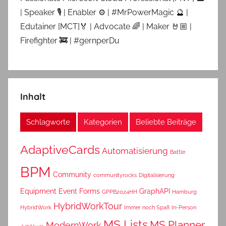
| Speaker 🎙 | Enabler ⚙ | #MrPowerMagic 🔮 |
Edutainer [MCT]🏅 | Advocate 🌈 | Maker 🤘🏼 |
Firefighter 🚒 | #gernperDu
Inhalt
Schlagworte
Kategorien
Beliebte Beiträge
AdaptiveCards
Automatisierung
Battle
BPM
Community
communityrocks
Digitalisierung
Equipment
Event
Forms
GraphAPI
GPPB2024HH
Hamburg
HybridWorkTour
HybridWork
Immer noch Spaß
In-Person
MS Lists
MS Planner
ModernWork