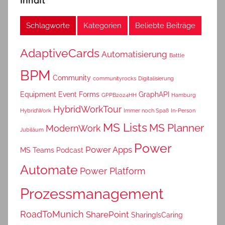
Inhalt
Schlagworte
Kategorien
Beliebte Beiträge
AdaptiveCards
Automatisierung
Battle
BPM
Community
communityrocks
Digitalisierung
Equipment
Event
Forms
GraphAPI
GPPB2024HH
Hamburg
HybridWorkTour
HybridWork
Immer noch Spaß
In-Person
MS Lists
MS Planner
ModernWork
Jubiläum
Power
Power Apps
MS Teams
Podcast
Automate
Power Platform
Prozessmanagement
RoadToMunich
SharePoint
SharingIsCaring