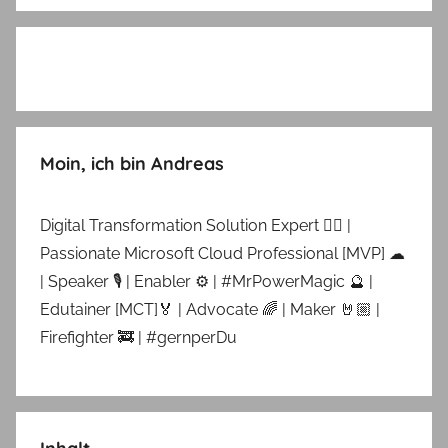
Moin, ich bin Andreas
Digital Transformation Solution Expert 👷‍♂️ |
Passionate Microsoft Cloud Professional [MVP] ☁
| Speaker 🎙 | Enabler ⚙ | #MrPowerMagic 🔮 |
Edutainer [MCT]🏅 | Advocate 🌈 | Maker 🤘🏼 |
Firefighter 🚒 | #gernperDu