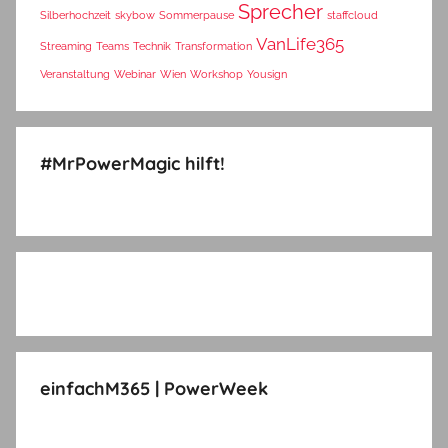
Sprecher
Silberhochzeit
skybow
Sommerpause
staffcloud
VanLife365
Streaming
Teams
Technik
Transformation
Veranstaltung
Webinar
Wien
Workshop
Yousign
#MrPowerMagic hilft!
einfachM365 | PowerWeek