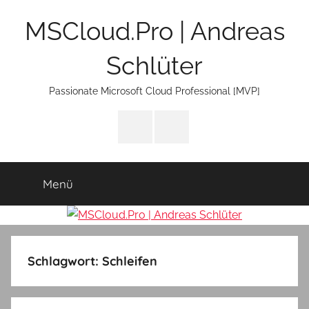
Zum
MSCloud.Pro | Andreas
Inhalt
springen
Schlüter
Passionate Microsoft Cloud Professional [MVP]
LinkTree
E-
Mail
Menü
Schlagwort:
Schleifen