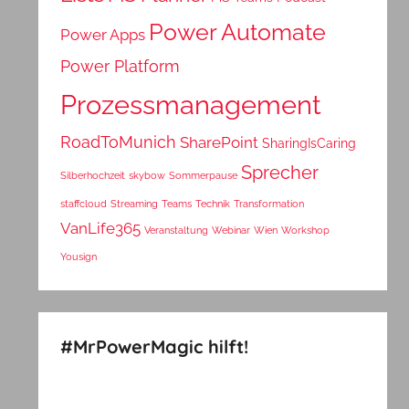
Power Automate
Power Apps
Power Platform
Prozessmanagement
RoadToMunich
SharePoint
SharingIsCaring
Sprecher
Silberhochzeit
skybow
Sommerpause
staffcloud
Streaming
Teams
Technik
Transformation
VanLife365
Veranstaltung
Webinar
Wien
Workshop
Yousign
#MrPowerMagic hilft!