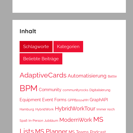
Inhalt
Schlagworte
Kategorien
Beliebte Beiträge
AdaptiveCards
Automatisierung
Battle
BPM
Community
communityrocks
Digitalisierung
Equipment
Event
Forms
GraphAPI
GPPB2024HH
HybridWorkTour
Hamburg
HybridWork
Immer noch
MS
ModernWork
Spaß
In-Person
Jubiläum
Lists
MS Planner
MS Teams
Podcast