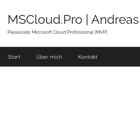
Zum
Inhalt
MSCloud.Pro | Andreas
springen
Passionate Microsoft Cloud Professional [MVP]
Start
Über mich
Kontakt