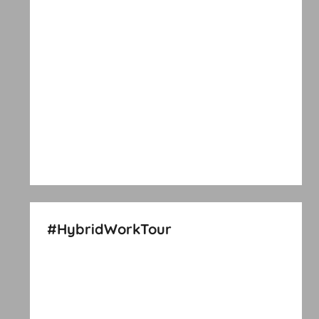
#HybridWorkTour