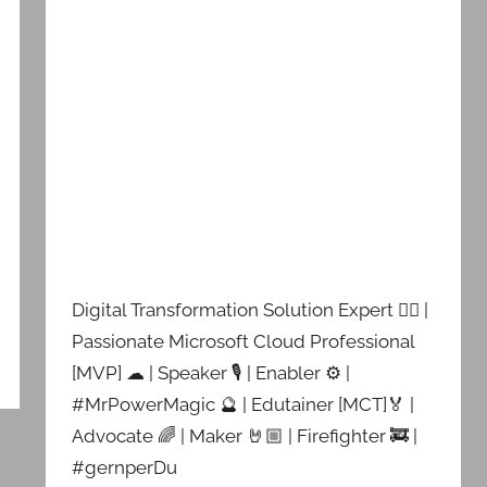
Digital Transformation Solution Expert 👷‍♂️ |
Passionate Microsoft Cloud Professional
[MVP] ☁ | Speaker 🎙 | Enabler ⚙ |
#MrPowerMagic 🔮 | Edutainer [MCT]🏅 |
Advocate 🌈 | Maker 🤘🏼 | Firefighter 🚒 |
#gernperDu