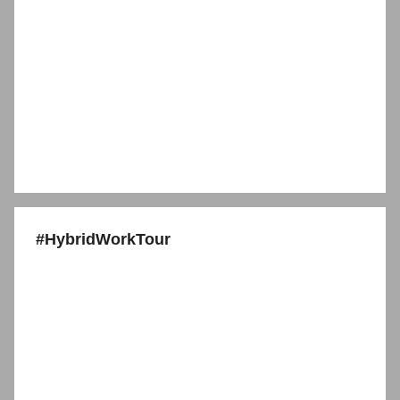
#HybridWorkTour