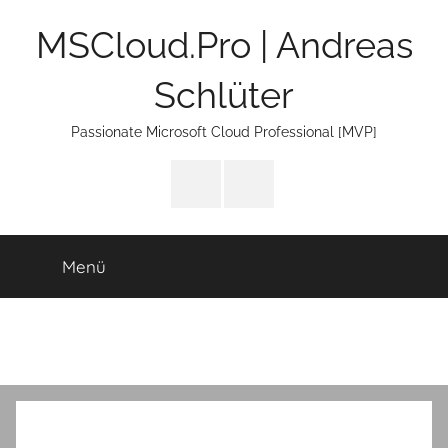
Zum
MSCloud.Pro | Andreas
Inhalt
springen
Schlüter
Passionate Microsoft Cloud Professional [MVP]
LinkTree
E-
Mail
Menü