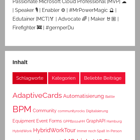
Passionate Microsoft Cloud Professional [MVP] ☁
| Speaker 🎙 | Enabler ⚙ | #MrPowerMagic 🔮 |
Edutainer [MCT]🏅 | Advocate 🌈 | Maker 🤘🏼 |
Firefighter 🚒 | #gernperDu
Inhalt
Schlagworte
Kategorien
Beliebte Beiträge
AdaptiveCards
Automatisierung
Battle
BPM
Community
communityrocks
Digitalisierung
Equipment
Event
Forms
GraphAPI
GPPB2024HH
Hamburg
HybridWorkTour
HybridWork
Immer noch Spaß
In-Person