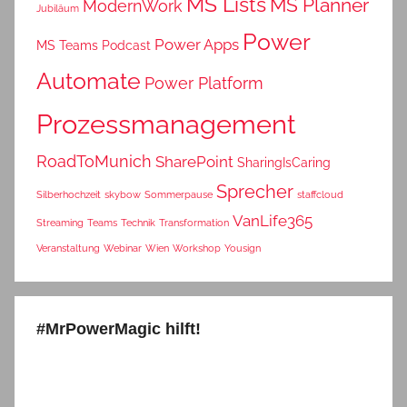
MS Lists
MS Planner
ModernWork
Jubiläum
Power
Power Apps
MS Teams
Podcast
Automate
Power Platform
Prozessmanagement
RoadToMunich
SharePoint
SharingIsCaring
Sprecher
Silberhochzeit
skybow
Sommerpause
staffcloud
VanLife365
Streaming
Teams
Technik
Transformation
Veranstaltung
Webinar
Wien
Workshop
Yousign
#MrPowerMagic hilft!