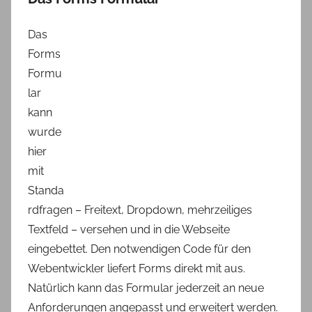
Das
Forms
Formu
lar
kann
wurde
hier
mit
Standa
rdfragen – Freitext, Dropdown, mehrzeiliges
Textfeld – versehen und in die Webseite
eingebettet. Den notwendigen Code für den
Webentwickler liefert Forms direkt mit aus.
Natürlich kann das Formular jederzeit an neue
Anforderungen angepasst und erweitert werden.