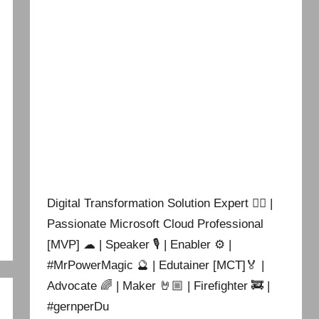
Digital Transformation Solution Expert 👷‍♂️ |
Passionate Microsoft Cloud Professional
[MVP] ☁ | Speaker 🎙 | Enabler ⚙ |
#MrPowerMagic 🔮 | Edutainer [MCT]🏅 |
Advocate 🌈 | Maker 🤘🏼 | Firefighter 🚒 |
#gernperDu