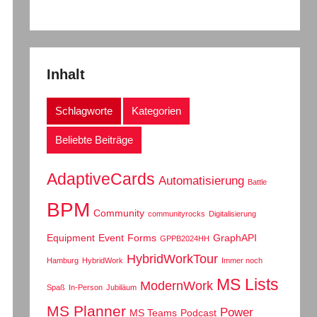
Inhalt
Schlagworte
Kategorien
Beliebte Beiträge
AdaptiveCards
Automatisierung
Battle
BPM
Community
communityrocks
Digitalisierung
Equipment
Event
Forms
GraphAPI
GPPB2024HH
HybridWorkTour
Hamburg
HybridWork
Immer noch
MS Lists
ModernWork
Spaß
In-Person
Jubiläum
MS Planner
Power
MS Teams
Podcast