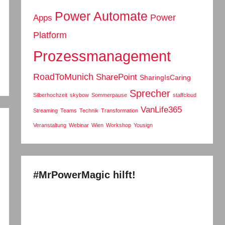
Power Automate
Power
Apps
Platform
Prozessmanagement
RoadToMunich
SharePoint
SharingIsCaring
Sprecher
Silberhochzeit
skybow
Sommerpause
staffcloud
VanLife365
Streaming
Teams
Technik
Transformation
Veranstaltung
Webinar
Wien
Workshop
Yousign
#MrPowerMagic hilft!