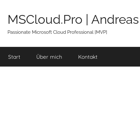
Zum
Inhalt
MSCloud.Pro | Andreas
springen
Passionate Microsoft Cloud Professional [MVP]
Start
Über mich
Kontakt