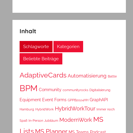
Inhalt
Schlagworte
Kategorien
Beliebte Beiträge
AdaptiveCards
Automatisierung
Battle
BPM
Community
communityrocks
Digitalisierung
Equipment
Event
Forms
GraphAPI
GPPB2024HH
HybridWorkTour
Hamburg
HybridWork
Immer noch
MS
ModernWork
Spaß
In-Person
Jubiläum
Lists
MS Planner
MS Teams
Podcast