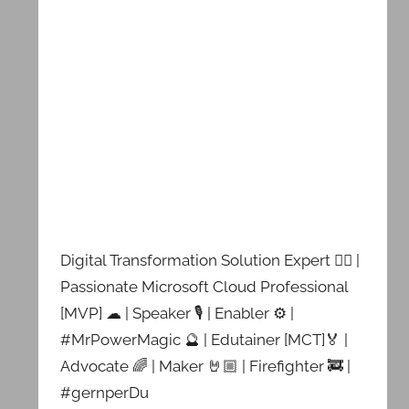
Digital Transformation Solution Expert 👷‍♂️ |
Passionate Microsoft Cloud Professional
[MVP] ☁ | Speaker 🎙 | Enabler ⚙ |
#MrPowerMagic 🔮 | Edutainer [MCT]🏅 |
Advocate 🌈 | Maker 🤘🏼 | Firefighter 🚒 |
#gernperDu