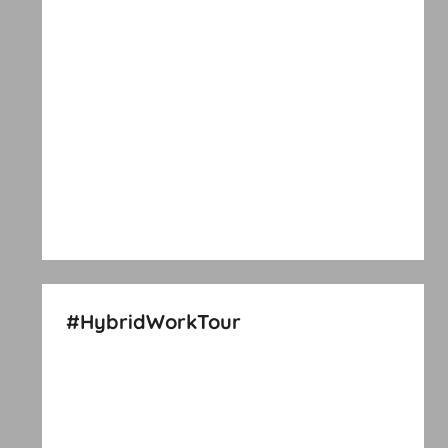
#HybridWorkTour