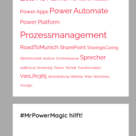
Power Automate
Power Apps
Power Platform
Prozessmanagement
RoadToMunich
SharePoint
SharingIsCaring
Sprecher
Silberhochzeit
skybow
Sommerpause
staffcloud
Streaming
Teams
Technik
Transformation
VanLife365
Veranstaltung
Webinar
Wien
Workshop
Yousign
#MrPowerMagic hilft!