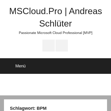
Zum
MSCloud.Pro | Andreas
Inhalt
springen
Schlüter
Passionate Microsoft Cloud Professional [MVP]
LinkTree
E-
Mail
Menü
Schlagwort:
BPM