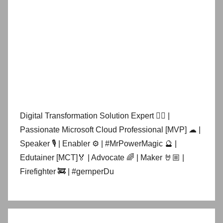
Digital Transformation Solution Expert 👷‍♂️ |
Passionate Microsoft Cloud Professional [MVP] ☁ |
Speaker 🎙 | Enabler ⚙ | #MrPowerMagic 🔮 |
Edutainer [MCT]🏅 | Advocate 🌈 | Maker 🤘🏼 |
Firefighter 🚒 | #gernperDu