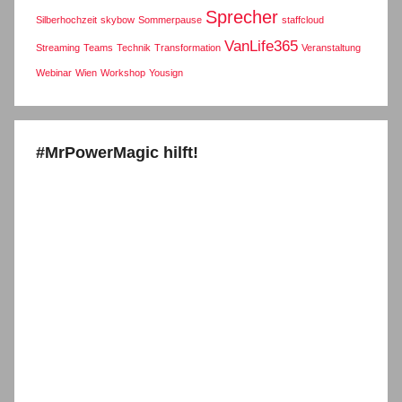
Sprecher
Silberhochzeit
skybow
Sommerpause
staffcloud
VanLife365
Streaming
Teams
Technik
Transformation
Veranstaltung
Webinar
Wien
Workshop
Yousign
#MrPowerMagic hilft!