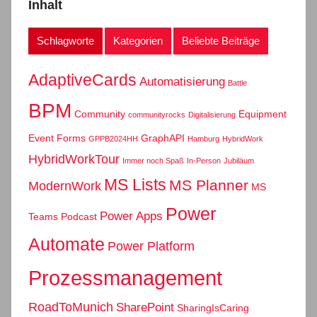
Inhalt
Schlagworte
Kategorien
Beliebte Beiträge
AdaptiveCards
Automatisierung
Battle
BPM
Community
Equipment
communityrocks
Digitalisierung
Event
Forms
GraphAPI
GPPB2024HH
Hamburg
HybridWork
HybridWorkTour
Immer noch Spaß
In-Person
Jubiläum
MS Lists
MS Planner
ModernWork
MS
Power
Power Apps
Teams
Podcast
Automate
Power Platform
Prozessmanagement
RoadToMunich
SharePoint
SharingIsCaring